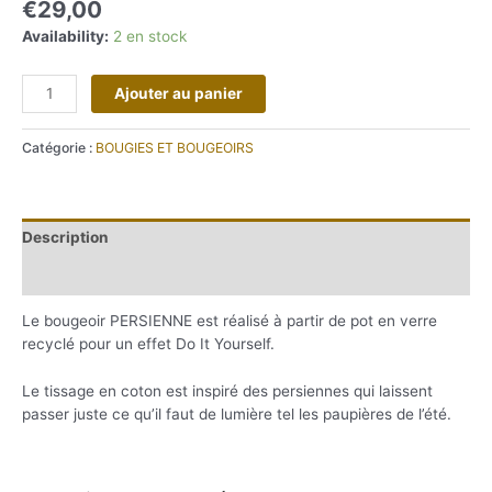
€
29,00
Availability:
2 en stock
quantité
Ajouter au panier
de
Bougeoir
Catégorie :
BOUGIES ET BOUGEOIRS
PERSIENNE
Description
Informations complémentaires
Le bougeoir PERSIENNE est réalisé à partir de pot en verre
recyclé pour un effet Do It Yourself.
Le tissage en coton est inspiré des persiennes qui laissent
passer juste ce qu’il faut de lumière tel les paupières de l’été.