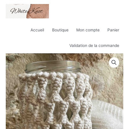
Skip
to
content
Accueil
Boutique
Mon compte
Panier
Validation de la commande